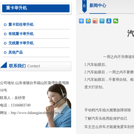
新闻中心
B
重卡举升机
重卡双柱举升机
有线重卡举升机
无线重卡举升机
其他产品
一周之内不升降玻璃
1.汽车贴膜后。
联系我们
Contact
2.汽车贴膜后，一周之内不要
3.汽车贴膜后，不要用尖锐、
公司地址:山东省烟台市福山区蒲湾街銮驾路
度大打折扣。
16号
联系人：吴经理
电话：15166883749
手动档汽车熄火频繁故障排除
网址：
http://www.daliangjiaozhengyi.net
了解汽车头枕用处保护自己
车主怎么停车才能避免爱车刮