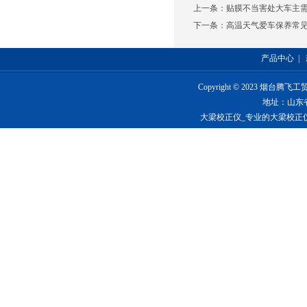
上一条：
贴膜不当害处大车主
下一条：
高温天气爱车保养常
产品中心
|
Copyright © 2023 烟台
地址：山东
大梁校正仪_专业的大梁校正